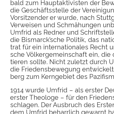
bald zum Haupt­ak­ti­vis­ten der Be
die Geschäfts­stel­le der Ver­ei­ni­g
Vor­sit­zen­der er wur­de, nach Stutt­
Ver­wei­sen und Schmä­hun­gen unb
Umfrid als Red­ner und Schrift­stel­
die Bismarck’sche Poli­tik, das nati
trat für ein inter­na­tio­na­les Recht
sche Völ­ker­ge­mein­schaft ein, die
tie­ren soll­te. Nicht zuletzt durch U
die Frie­dens­be­we­gung ent­wi­ckel­
berg zum Kern­ge­biet des Pazi­fis­
1914 wur­de Umfrid – als ers­ter De
ers­ter Theo­lo­ge – für den Frie­dens
schla­gen. Der Aus­bruch des Ers­ten
dem Umfrid beharr­lich gewarnt hat­t