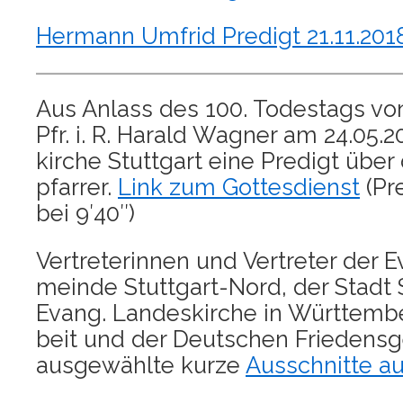
Her­mann Umfrid Pre­digt 21.11.201
Aus Anlass des 100. Todes­tags vo
Pfr. i. R. Harald Wag­ner am 24.05.20
kir­che Stutt­gart eine Pre­digt über
pfar­rer.
Link zum Got­tes­dienst
(Pr
bei 9′40″)
Ver­tre­te­rin­nen und Ver­tre­ter der 
mein­de Stutt­gart-Nord, der Stadt S
Evang. Lan­des­kir­che in Würt­tem­b
beit und der Deut­schen Frie­dens­ge
aus­ge­wähl­te kur­ze
Aus­schnit­te a