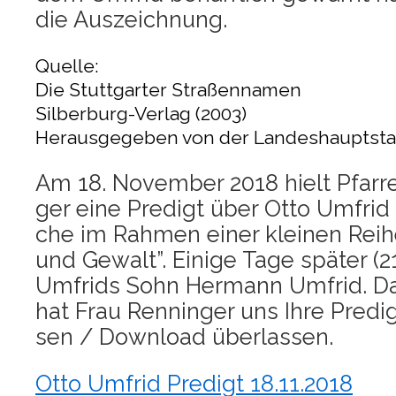
die Auszeichnung.
Quelle:
Die Stuttgarter Straßennamen
Silberburg-Verlag (2003)
Herausgegeben von der Landeshauptstad
Am 18. Novem­ber 2018 hielt Pfar­re
ger eine Pre­digt über Otto Umfrid in
che im Rah­men einer klei­nen Rei
und Gewalt”. Eini­ge Tage spä­ter (2
Umfri­ds Sohn Her­mann Umfrid. Dan
hat Frau Renn­in­ger uns Ihre Pre­di
sen / Down­load überlassen.
Otto Umfrid Pre­digt 18.11.2018