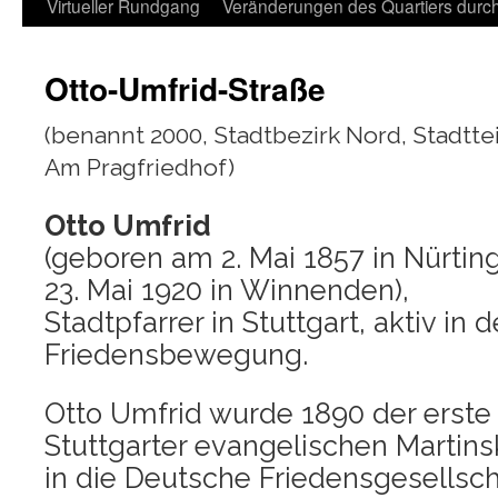
Virtueller Rundgang
Veränderungen des Quartiers durch 
Otto-Umfrid-Straße
(benannt 2000, Stadt­be­zirk Nord, Stadt­te
Am Pragfriedhof)
Otto Umfrid
(gebo­ren am 2. Mai 1857 in Nür­tin
23. Mai 1920 in Win­nen­den),
Stadt­pfar­rer in Stutt­gart, aktiv in
Friedensbewegung.
Otto Umfrid wur­de 1890 der ers­te 
Stutt­gar­ter evan­ge­li­schen Mar­tins
in die Deut­sche Frie­dens­ge­sell­s