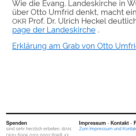
Wie die Evang. Lan­des­kir­che in W
über Otto Umfrid denkt, macht ein
Prof. Dr. Ulrich Heckel deut­lic
OKR
page der Lan­des­kir­che
.
Erklä­rung am Grab von Otto Umfr
Spenden
Impressum · Kontakt · F
sind sehr herz­lich erbe­ten.
:
Zum Impres­sum und Kontak
IBAN
6005 0101 0002 6058 43
DE82