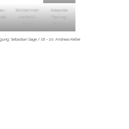
eu­
Schü­le­rin­nen
Alex­an­der
­de­
und Schü­
Fleming-
ler der
Schule
­gung: Sebas­ti­an Sage / 16 – 20: Andre­as Keller