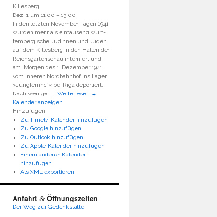
Killesberg
Dez. 1 um 11:00 – 13:00
In den letz­ten Novem­ber-Tagen 1941
wur­den mehr als ein­tau­send würt­
tem­ber­gi­sche Jüdin­nen und Juden
auf dem Kil­les­berg in den Hal­len der
Reichs­gar­ten­schau inter­niert und
am Mor­gen des 1. Dezem­ber 1941
vom Inne­ren Nord­bahn­hof ins Lager
»Jung­fern­hof« bei Riga depor­tiert.
Nach weni­gen …
Weiterlesen
→
Kalender anzeigen
Hinzufügen
Zu Timely-Kalender hinzufügen
Zu Google hinzufügen
Zu Outlook hinzufügen
Zu Apple-Kalender hinzufügen
Einem anderen Kalender
hinzufügen
Als XML exportieren
Anfahrt
Öffnungszeiten
&
Der Weg zur Gedenkstätte