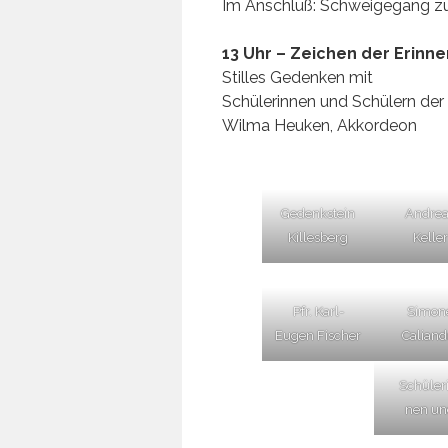
Im Anschluß: Schwei­ge­gang z
13 Uhr – Zei­chen der Erin­n
Stil­les Geden­ken mit
Schü­le­rin­nen und Schü­lern der
Wil­ma Heu­ken, Akkordeon
Gedenk­stein
Andre­
Killesberg
Keller
Pfr. Karl-
Simo­n
Eugen Fischer
Caliand
Schü­le­r
nen un