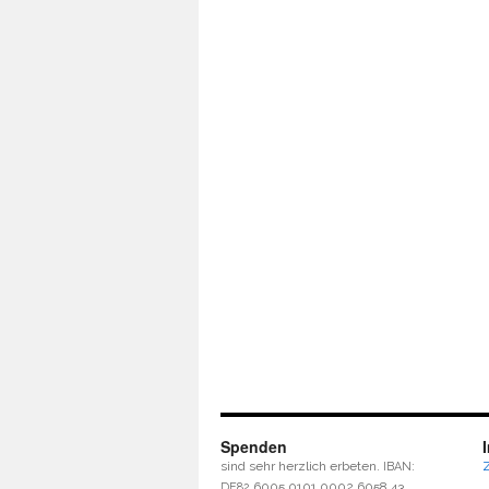
Spenden
sind sehr herz­lich erbe­ten.
:
IBAN
6005 0101 0002 6058 43
DE82