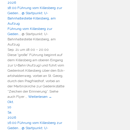
2026
18:00
Führung vom Killesberg zur
Geden...
@ Startpunkt: U-
Bahnhaltestelle Killesberg, am
Aufzug
Führung vom Killesberg zur
Geden...
@ Startpunkt: U-
Bahnhaltestelle Killesberg, am
Aufzug
Sep. 21 um 18:00 – 20:00
Die­se “gro­ße” Füh­rung beginnt auf
dem Kil­les­berg am obe­ren Ein­gang
zur U‑Bahn (Auf­zug) und führt vom
Gedenk­ort Kil­les­berg über den Eck­
art­shal­den­weg, vor­bei an St. Georg,
durch den Prag­fried­hof, vor­bei an
der Mar­tins­kir­che zur Gedenk­stät­te
“Zei­chen der Erin­ne­rung”. Sie­he
auch Fly­er …
Weiterlesen
→
Okt.
10
Sa.
2026
16:00
Führung vom Killesberg zur
Geden...
@ Startpunkt: U-