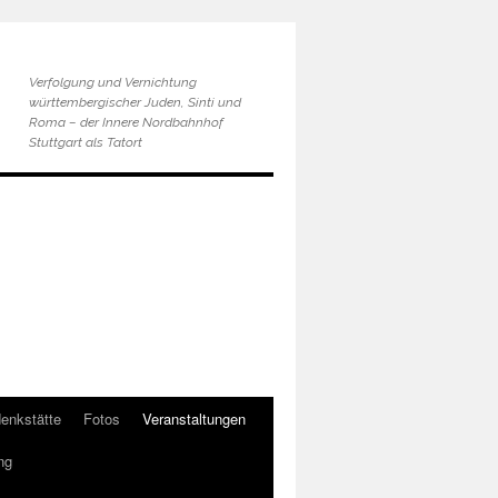
Verfolgung und Vernichtung
württembergischer Juden, Sinti und
Roma – der Innere Nordbahnhof
Stuttgart als Tatort
enkstätte
Fotos
Veranstaltungen
ng