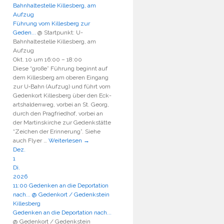
Bahnhaltestelle Killesberg, am
Aufzug
Führung vom Killesberg zur
Geden...
@ Startpunkt: U-
Bahnhaltestelle Killesberg, am
Aufzug
Okt. 10 um 16:00 – 18:00
Die­se “gro­ße” Füh­rung beginnt auf
dem Kil­les­berg am obe­ren Ein­gang
zur U‑Bahn (Auf­zug) und führt vom
Gedenk­ort Kil­les­berg über den Eck­
art­shal­den­weg, vor­bei an St. Georg,
durch den Prag­fried­hof, vor­bei an
der Mar­tins­kir­che zur Gedenk­stät­te
“Zei­chen der Erin­ne­rung”. Sie­he
auch Fly­er …
Weiterlesen
→
Dez.
1
Di.
2026
11:00
Gedenken an die Deportation
nach...
@ Gedenkort / Gedenkstein
Killesberg
Gedenken an die Deportation nach...
@ Gedenkort / Gedenkstein