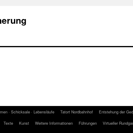
nerung
men · Schicksale · Lebensläufe
Tatort Nordbahnhof
Entstehung der Ged
Texte
Kunst
Weitere Informationen
Führungen
Virtueller Rundga