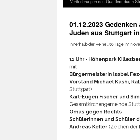
Veränderungen des Quartiers durch Stu
01.12.2023 Gedenken 
Juden aus Stuttgart i
Inner­halb der Rei­he „30 Tage im No
11 Uhr · Höhen­park Kil­les­b
mit
Bür­ger­meis­te­rin Isa­bel Fe
Vor­stand Micha­el Kashi, Rab
Stutt­gart)
Karl-Eugen Fischer und Simo
Gesamtkirchen­ge­meinde Stutt­
Omas gegen Rechts
Schü­le­rin­nen und Schü­ler
Andre­as Kel­ler
(Zei­chen der 