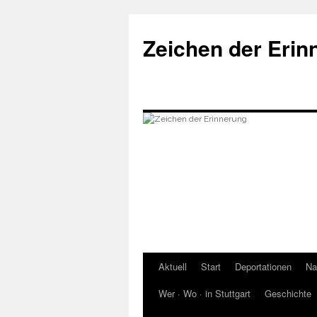
Zum
Inhalt
Zeichen der Erin
springen
Aktuell
Start
Deportationen
Na
Wer · Wo · in Stuttgart
Geschichte