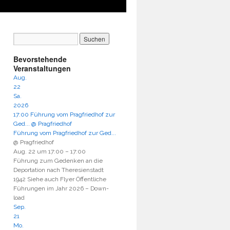
Bevorstehende
Veranstaltungen
Aug.
22
Sa.
2026
17:00
Führung vom Pragfriedhof zur
Ged...
@ Pragfriedhof
Führung vom Pragfriedhof zur Ged...
@ Pragfriedhof
Aug. 22 um 17:00 – 17:00
Füh­rung zum Geden­ken an die
Depor­ta­ti­on nach The­re­si­en­stadt
1942 Sie­he auch Fly­er Öffent­li­che
Füh­run­gen im Jahr 2026 – Down­
load
Sep.
21
Mo.