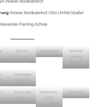
um Inne­ren Nordbahnhof:
e­rung
(Inne­rer Nord­bahn­hof, Otto Umfrid Stra­ße)
 Alex­an­der-Fle­ming-Schu­le
as
BMin Isa­
Micha­el Kashi
Rab­bi­ner
bel Fezer
Yehu­da
Pushkin
e
Omas gegen
ro
Rechts
in­
Schü­ler der
Wal­dorf­schu­
Ülkü Sün­gün
d
Freien
le Am
Kräherwald