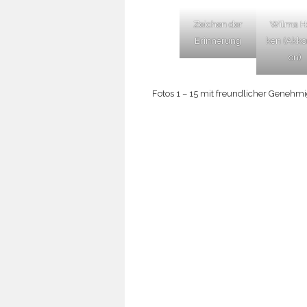
Zei­chen der
Wil­ma H
Erinnerung
ken (Akkor
on)
Fotos 1 – 15 mit freund­li­cher Geneh­mi