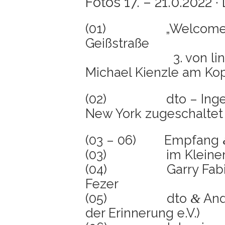
Fotos 17. – 21.0.2022 
(01) „Wel­co­me Gar
Geiß­stra­ße
3. von links: Gar­
Micha­el Kienz­le am Ko
(02) dto – Inge Aue
New York zugeschaltet
(03 – 06) Emp­fang
(03) im Klei­nen Si
(04) Gar­ry Fabi
Fezer
(05) dto
Andr
&
der Erin­ne­rung e.V.)