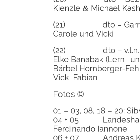
Kienz­le
Micha­el Kash
&
(21) dto – Gar­ry Fab
Caro­le und Vicki
(22) dto – v.l.n.r.: C
Elke Bana­bak (Lern- und
Bär­bel Horn­ber­ger-Fehr
Vicki Fabian
Fotos ©:
01 – 03, 08, 18 – 20: Sib
04 + 05 Lan­des­haupt­
Fer­di­nan­do Ian­no­ne
06 + 07 Andre­as Kel