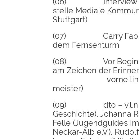
(06) Inter­view mit 
stel­le Media­le Kom­mu­ni
Stuttgart)
(07) Gar­ry Fabi­an 
dem Fernsehturm
(08) Vor Beginn der
am Zei­chen der Erin­ne­
vor­ne links Mit­t
meis­ter)
(09) dto – v.l.n.r. 1.
Geschich­te), Johan­na 
Fel­le (Jugend­gui­des i
Neckar-Alb e.V.), Rudolf