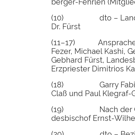
ber­ger-Fehr­len (Mit­gl
(10) dto – Lan­des
Dr. Fürst
(11–17) Anspra­chen vo
Fezer, Micha­el Kashi, G
Geb­hard Fürst, Lan­des­
Erz­pries­ter Dimi­tri­os 
(18) Gar­ry Fabi­an 
Claß und Paul Klegraf-
(19) Nach der Geden
des­bi­schof Ernst-Wil­
(20) dto – Bezirks­vo