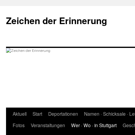
Zum
Inhalt
Zeichen der Erinnerung
springen
Aktuell
Start
Deportationen
Namen · Schicksale · L
Fotos
Veranstaltungen
Wer · Wo · in Stuttgart
Gesch