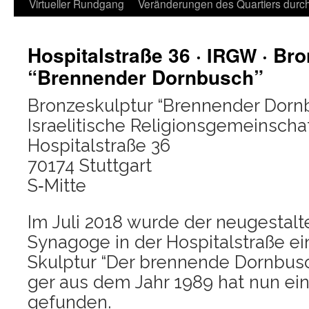
Virtueller Rundgang
Veränderungen des Quartiers durch 
Hospitalstraße 36 ·
· Bro
IRGW
“Brennender Dornbusch”
Bron­ze­skulp­tur “Bren­nen­der Dor
Israe­li­ti­sche Religionsgemeinscha
Hos­pi­tal­stra­ße 36
70174 Stuttgart
S‑Mitte
Im Juli 2018 wur­de der neu­ge­stal­te
Syn­ago­ge in der Hos­pi­tal­stra­ße ei
Skulp­tur “Der bren­nen­de Dorn­bus
ger aus dem Jahr 1989 hat nun eine
gefunden.