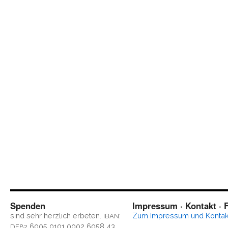
Spenden
Impressum · Kontakt · F
sind sehr herz­lich erbe­ten.
:
Zum Impres­sum und Kontak
IBAN
6005 0101 0002 6058 43
DE82