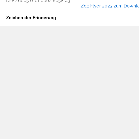
6005 0101 0002 6058 43
DE82
ZdE Fly­er 2023 zum Downl
Zeichen der Erinnerung