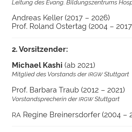
Lei­tung des Evang. Bil­dungs­zen­trums Hos­pi
Andre­as Kel­ler (2017 – 2026)
Prof. Roland Oster­tag (2004 – 2017
2. Vor­sit­zen­der:
Micha­el Kashi
(ab 2021)
Mit­glied des Vor­stands der
Stuttgart
IRGW
Prof. Bar­ba­ra Traub (2012 – 2021)
Vor­stand­spre­che­rin der
Stuttgart
IRGW
Regi­ne Brei­ners­dor­fer (2004 – 
RA