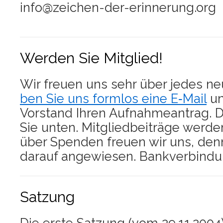
info@zeichen-der-erinnerung.org
Werden Sie Mitglied!
Wir freu­en uns sehr über jedes ne
ben Sie uns form­los eine E‑Mail
un
Vor­stand Ihren Auf­nah­me­an­trag. D
Sie unten. Mit­glied­bei­trä­ge wer­d
über Spen­den freu­en wir uns, denn
dar­auf ange­wie­sen. Bank­ver­bin­du
Satzung