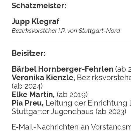
Schatz­meis­ter:
Jupp Kle­graf
Bezirks­vor­ste­her i.R. von Stuttgart-Nord
Bei­sit­zer:
Bär­bel Horn­ber­ger-Fehr­len
(ab 
Vero­ni­ka Kienz­le,
Bezirks­vor­ste­he
(ab 2024)
Elke Mar­tin,
(ab 2019)
Pia Preu,
Lei­tung der Ein­rich­tung 
Stutt­gar­ter Jugend­haus (ab 2023)
E‑Mail-Nach­rich­ten an Vor­stands­mi