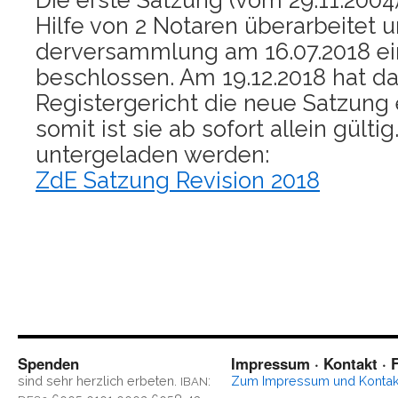
Die ers­te Sat­zung (vom 29.11.2004
Hil­fe von 2 Nota­ren über­ar­bei­tet 
der­ver­samm­lung am 16.07.2018 ei
beschlos­sen. Am 19.12.2018 hat da
Regis­ter­ge­richt die neue Sat­zung 
somit ist sie ab sofort allein gül­ti
un­ter­ge­la­den werden:
ZdE Sat­zung Revi­si­on 2018
Spenden
Impressum · Kontakt · F
sind sehr herz­lich erbe­ten.
:
Zum Impres­sum und Kontak
IBAN