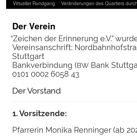
Virtueller Rundgang
Veränderungen des Quartiers durch 
Der Verein
“
Zei­chen der Erin­ne­rung e.V.” wur
Ver­eins­an­schrift: Nord­bahn­hof­str
Stuttgart
Bank­ver­bin­dung (
Bank Stutt­ga
BW
0101 0002 6058 43
Der Vorstand
1. Vor­sit­zen­de:
Pfar­re­rin Moni­ka Renn­in­ger (ab 20