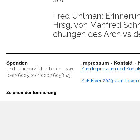
Fred Uhl­man: Erin­ne­run
Hrsg. von Man­fred Schmid
chun­gen des Archivs der
Spenden
Impressum · Kontakt · F
sind sehr herz­lich erbe­ten.
:
Zum Impres­sum und Kontak
IBAN
6005 0101 0002 6058 43
DE82
ZdE Fly­er 2023 zum Downl
Zeichen der Erinnerung