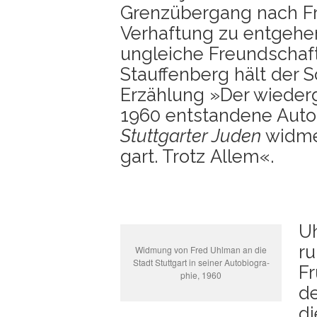
Grenz­über­gang nach Fr
Ver­haf­tung zu ent­ge­he
unglei­che Freund­schaf
Stauf­fen­berg hält der Sch
Erzäh­lung »Der wie­der­
1960 ent­stan­de­ne Auto
Stutt­gar­ter Juden
wid­me
gart. Trotz Allem«.
Uh
ru
Wid­mung von Fred Uhl­man an die
Stadt Stutt­gart in sei­ner Auto­bio­gra­
Fr
phie, 1960
de
di