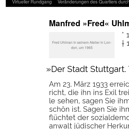
Virtueller Rundgang
Veränderungen des Quartiers durch 
Manfred »Fred« Uhl
* 
† 
Fred Uhl­man in sei­nem Ate­lier in Lon­
don, um 1965
»
Der Stadt Stuttgart.
Am 23. März 1933 errei
richt, die ihn ins Exil t
le sehen, sagen Sie ihm,
schön ist. Sagen Sie ihm
flüch­tet der sozi­al­de­m
an­walt jüdi­scher Her­k