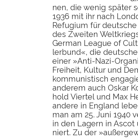
nen, die wenig spä­ter s
1936 mit ihr nach Lon­d
Refu­gi­um für deut­sche
des Zwei­ten Welt­krieg
Ger­man League of Cul­t
ler­bund«, die deut­sche 
einer »Anti-Nazi-Orga­ni­s
Frei­heit, Kul­tur und D
kom­mu­nis­tisch enga­gie
ande­rem auch Oskar Kok
hold Vier­tel und Max He
ande­re in Eng­land leb
man am 25. Juni 1940 ve
in den Lagern in Ascot 
niert. Zu der »außer­ge