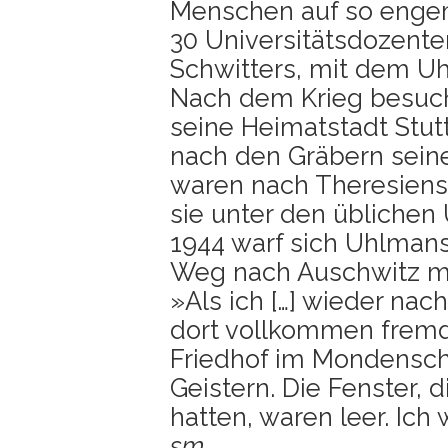
Men­schen auf so eng
30 Uni­ver­si­täts­do­zen
Schwit­ters, mit dem Uh
Nach dem Krieg besucht 
sei­ne Hei­mat­stadt Stut
nach den Grä­bern sei­ne
waren nach The­re­si­en­
sie unter den übli­chen
1944 warf sich Uhl­man
Weg nach Ausch­witz mi
»Als ich […] wie­der nach
dort voll­kom­men fremd
Fried­hof im Mon­den­sch
Geis­tern. Die Fens­ter, 
hat­ten, waren leer. Ich
sm