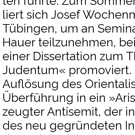
ten führ­te. Zum Som­mer­
liert sich Josef Wochen­ma
Tübin­gen, um an Semi­n
Hau­er teil­zu­neh­men, b
einer Dis­ser­ta­ti­on zum
Juden­tum« pro­mo­viert.
Auf­lö­sung des Ori­en­ta­
Über­füh­rung in ein »Ari
zeug­ter Anti­se­mit, der in
des neu gegrün­de­ten Ins