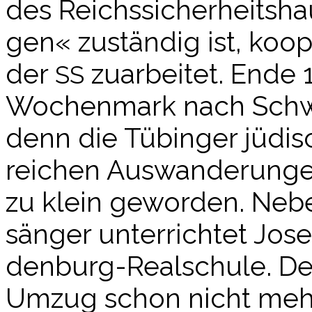
des Reichs­si­cher­heits­h
gen« zustän­dig ist, koo
der
zuar­bei­tet. Ende
SS
Wochen­mark nach Schw
denn die Tübin­ger jüdi­
rei­chen Aus­wan­de­run­g
zu klein gewor­den. Neben
sän­ger unter­rich­tet J
den­burg-Real­schu­le. D
Umzug schon nicht mehr 