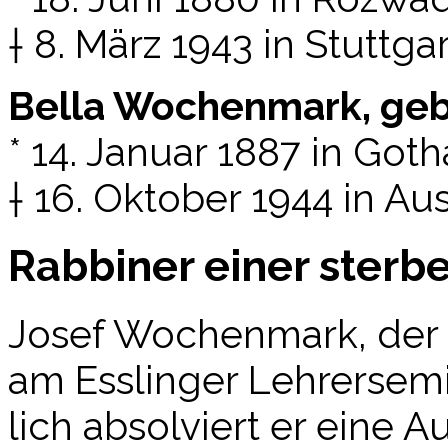
† 8. März 1943 in Stuttgar
Bel­la Wochen­mark, ge
* 14. Janu­ar 1887 in Goth
† 16. Okto­ber 1944 in Au
Rabbiner einer ster
Josef Wochen­mark, der a
am Ess­lin­ger Leh­rer­se­m
lich absol­viert er eine A