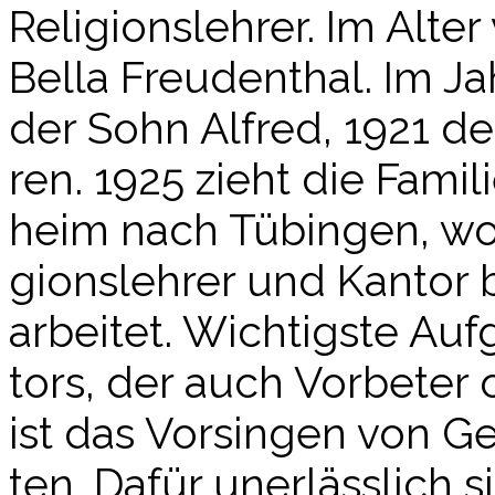
Reli­gi­ons­leh­rer. Im Alte
Bel­la Freu­den­thal. Im 
der Sohn Alfred, 1921 d
ren. 1925 zieht die Fami
heim nach Tübin­gen, wo
gi­ons­leh­rer und Kan­to
arbei­tet. Wich­tigs­te Au
tors, der auch Vor­be­ter
ist das Vor­sin­gen von G
ten. Dafür uner­läss­lich s