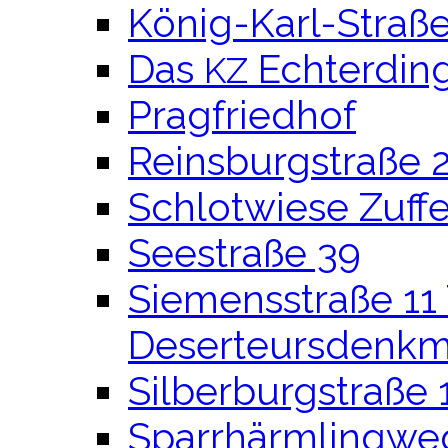
König-Karl-Straß
Das
Echterdin
KZ
Pragfriedhof
Reinsburgstraße 
Schlotwiese Zuff
Seestraße 39
Siemensstraße 11 
Deserteursdenkm
Silberburgstraße 
Sparrhärmlingwe