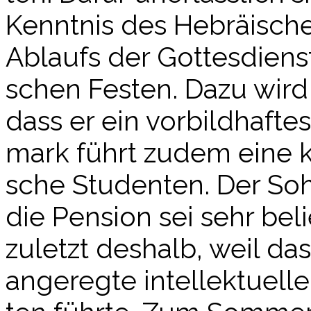
Kennt­nis des Hebräi­sche
Ablaufs der Got­tes­diens­
schen Fes­ten. Dazu wird
dass er ein vor­bild­haf­
mark führt zudem eine kos
sche Stu­den­ten. Der Soh
die Pen­si­on sei sehr be
zuletzt des­halb, weil d
ange­reg­te intel­lek­tu­e