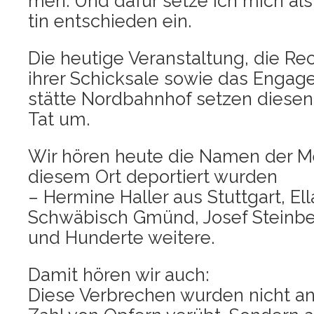
men. Und dafür set­ze ich mich als 
tin ent­schie­den ein.
Die heu­ti­ge Ver­an­stal­tung, die R
ihrer Schick­sa­le sowie das Enga­
stät­te Nord­bahn­hof set­zen die­se
Tat um.
Wir hören heu­te die Namen der M
die­sem Ort depor­tiert wur­den
– Her­mi­ne Hal­ler aus Stutt­gart, E
Schwä­bisch Gmünd, Josef Stein­be
und Hun­der­te weitere.
Damit hören wir auch:
Die­se Ver­bre­chen wur­den nicht an