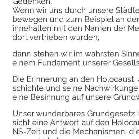
Geden­ken.
Wenn wir uns durch unse­re Städ­
bewe­gen und zum Bei­spiel an den 
inne­hal­ten mit den Namen der Me
dort ver­trie­ben wurden,
dann ste­hen wir im wahrs­ten Sin­n
einem Fun­da­ment unse­rer Gesell­
Die Erin­ne­rung an den Holo­caust, 
schich­te und sei­ne Nach­wir­kun­g
eine Besin­nung auf unse­re Grund
Unser wun­der­ba­res Grund­ge­setz is
sicht eine Ant­wort auf den Holo­cau
NS-Zeit und die Mecha­nis­men, di