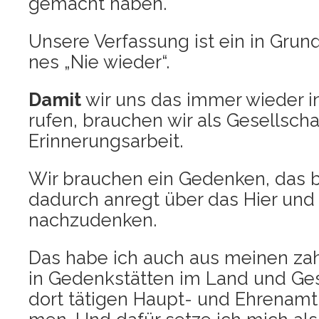
gemacht haben.
Unse­re Ver­fas­sung ist ein in Grun
nes „Nie wieder“.
Damit
wir uns das immer wie­der i
rufen, brau­chen wir als Gesell­scha
Erinnerungsarbeit.
Wir brau­chen ein Geden­ken, das 
dadurch anregt über das Hier und 
nachzudenken.
Das habe ich auch aus mei­nen zahl
in Gedenk­stät­ten im Land und Ge
dort täti­gen Haupt- und Ehren­amt­