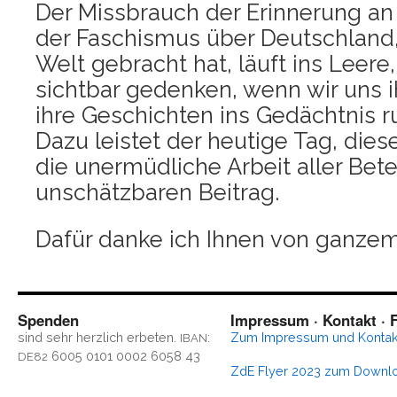
Der Miss­brauch der Erin­ne­rung an
der Faschis­mus über Deutsch­land,
Welt gebracht hat, läuft ins Lee­re
sicht­bar geden­ken, wenn wir uns
ihre Geschich­ten ins Gedächt­nis r
Dazu leis­tet der heu­ti­ge Tag, die­
die uner­müd­li­che Arbeit aller Betei
unschätz­ba­ren Beitrag.
Dafür dan­ke ich Ihnen von gan­ze
Spenden
Impressum · Kontakt · F
sind sehr herz­lich erbe­ten.
:
Zum Impres­sum und Kontak
IBAN
6005 0101 0002 6058 43
DE82
ZdE Fly­er 2023 zum Downl