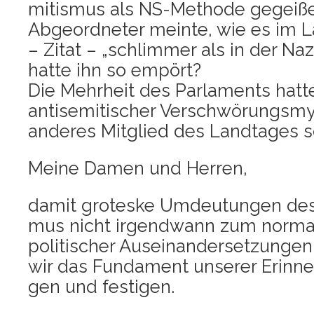
mi­tis­mus als NS-Metho­de gegei­ße
Abge­ord­ne­ter mein­te, wie es im 
– Zitat – „schlim­mer als in der Na
hat­te ihn so empört?
Die Mehr­heit des Par­la­ments hat­te
anti­se­mi­ti­scher Ver­schwö­rungs­m
ande­res Mit­glied des Land­ta­ges sc
Mei­ne Damen und Herren,
damit gro­tes­ke Umdeu­tun­gen des Na
mus nicht irgend­wann zum nor­ma­
poli­ti­scher Aus­ein­an­der­set­zun­g
wir das Fun­da­ment unse­rer Erin­ne­
gen und festigen.