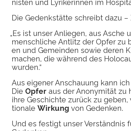
nis­ten und Lyri­ke­rin­nen im Hos­pi­ta
Die Gedenk­stät­te schreibt dazu – Z
„
Es ist unser Anlie­gen, aus Asche u
mensch­li­che Ant­litz der Opfer zu
en und Gemein­den sowie deren Kul­
machen, die wäh­rend des Holo­caus
wurden.“
Aus eige­ner Anschau­ung kann ich
Die
Opfer
aus der Anony­mi­tät zu
ihre Geschich­te zurück zu geben, 
tio­na­le
Wir­kung
von Gedenken.
Und es fes­tigt unser Ver­ständ­nis 