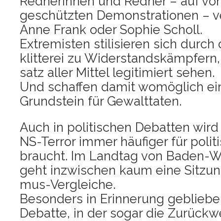
Red­ne­rin­nen und Red­ner – auf vo
geschütz­ten Demons­tra­tio­nen – ve
Anne Frank oder Sophie Scholl.
Extre­mis­ten sti­li­sie­ren sich durc
klit­te­rei zu Wider­stands­kämp­fer
satz aller Mit­tel legi­ti­miert sehen.
Und schaf­fen damit womög­lich ein
Grund­stein für Gewalttaten.
Auch in poli­ti­schen Debat­ten wi
NS-Ter­ror immer häu­fi­ger für poli­
braucht. Im Land­tag von Baden-Wü
geht inzwi­schen kaum eine Sit­zu
mus-Ver­glei­che.
Beson­ders in Erin­ne­rung geblie­be
Debat­te, in der sogar die Zurück­w