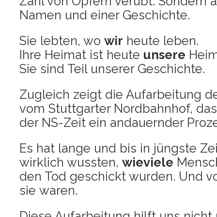
Zahl von Opfern ver­übt. Son­dern 
Namen und einer Geschichte.
Sie leb­ten, wo
wir
heu­te leben.
Ihre Hei­mat ist heu­te
unse­re
Hei­m
Sie sind Teil unse­rer Geschichte.
Zugleich zeigt die Auf­ar­bei­tung de
vom Stutt­gar­ter Nord­bahn­hof, da
der NS-Zeit ein andau­ern­der Pro­ze
Es hat lan­ge und bis in jüngs­te Zei
wirk­lich wuss­ten,
wie­vie­le
Men­sch
den Tod geschickt wur­den. Und vo
sie waren.
Die­se Auf­ar­bei­tung hilft uns nich