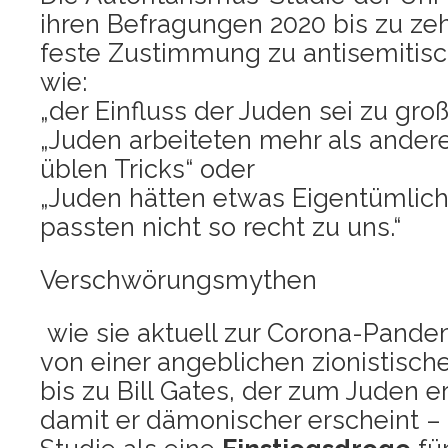
ihren Befra­gun­gen 2020 bis zu ze
fes­te Zustim­mung zu anti­se­mi­ti­
wie:
„der Ein­fluss der Juden sei zu groß
„Juden arbei­te­ten mehr als ande­
üblen Tricks“ oder
„Juden hät­ten etwas Eigen­tüm­li­c
pass­ten nicht so recht zu uns.“
Ver­schwö­rungs­my­then
wie sie aktu­ell zur Coro­na-Pan­de­m
von einer angeb­li­chen zio­nis­ti­sch
bis zu Bill Gates, der zum Juden er
damit er dämo­ni­scher erscheint –