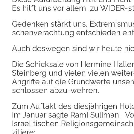
Es hilft uns vor allem, zu WIDER-s
Geden­ken stärkt uns, Extre­mis­m
schen­ver­ach­tung ent­schie­den e
Auch des­we­gen sind wir heu­te hie
Die Schick­sa­le von Her­mi­ne Hal­le
Stein­berg und vie­len vie­len wei­t
Angrif­fe auf die Grund­wer­te unse­
schlos­sen abzu-wehren.
Zum Auf­takt des dies­jäh­ri­gen Ho
im Janu­ar sag­te Rami Suli­man, Vor­
Israe­li­ti­schen Reli­gi­ons­ge­mein­
zitie­re: