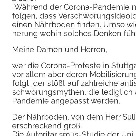
„Wäh­rend der Coro­na-Pan­de­mie m
fol­gen, dass Ver­schwö­rungs­ideo­lo
einen Nähr­bo­den fin­den. Umso wich
ne­rung wohin sol­ches Den­ken füh­
Mei­ne Damen und Herren,
wer die Coro­na-Pro­tes­te in Stutt­
vor allem aber deren Mobi­li­sie­ru
folgt, der stößt auf zahl­rei­che anti­
schwö­rungs­my­then, die ledig­lich
Pan­de­mie ange­passt werden.
Der Nähr­bo­den, von dem Herr Suli
erschre­ckend groß:
Die Auto­ri­ta­ris­mus-Stu­die der Uni