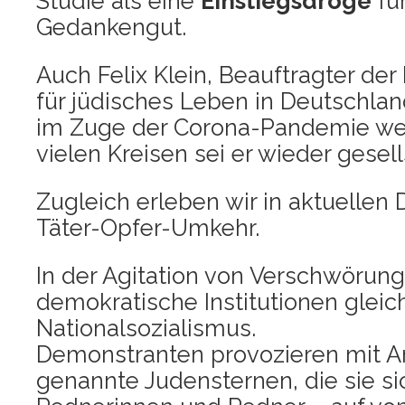
Stu­die als eine
Ein­stiegs­dro­ge
für
Gedankengut.
Auch Felix Klein, Beauf­trag­ter der 
für jüdi­sches Leben in Deutsch­lan
im Zuge der Coro­na-Pan­de­mie wei­
vie­len Krei­sen sei er wie­der gesel
Zugleich erle­ben wir in aktu­el­len
Täter-Opfer-Umkehr.
In der Agi­ta­ti­on von Ver­schwö­run
demo­kra­ti­sche Insti­tu­tio­nen glei
Natio­nal­so­zia­lis­mus.
Demons­tran­ten pro­vo­zie­ren mit A
genann­te Juden­ster­nen, die sie si