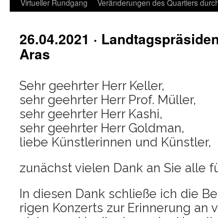
Virtueller Rundgang
Veränderungen des Quartiers durch 
26.04.2021 · Landtagspräside
Aras
Sehr geehr­ter Herr Kel­ler,
sehr geehr­ter Herr Prof. Mül­ler,
sehr geehr­ter Herr Kashi,
sehr geehr­ter Herr Gold­man,
lie­be Künst­le­rin­nen und Künstler,
zunächst vie­len Dank an Sie alle fü
In die­sen Dank schlie­ße ich die Bet
ri­gen Kon­zerts zur Erin­ne­rung an